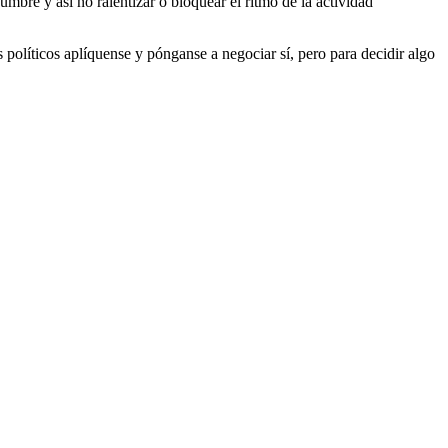
mbre y así no ralentizar o bloquear el ritmo de la actividad
políticos aplíquense y pónganse a negociar sí, pero para decidir algo