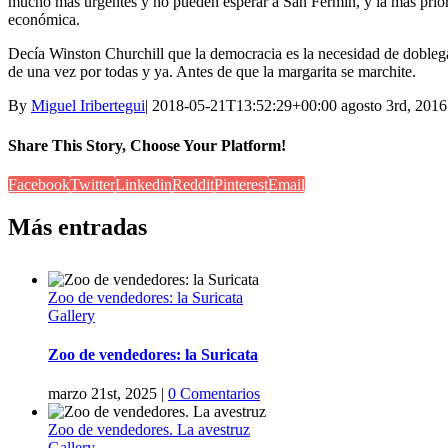
mucho más urgentes y no pueden esperar a San Fermín, y la más priorita
económica.
Decía Winston Churchill que la democracia es la necesidad de doblegar
de una vez por todas y ya. Antes de que la margarita se marchite.
By
Miguel Iribertegui
|
2018-05-21T13:52:29+00:00
agosto 3rd, 2016
Share This Story, Choose Your Platform!
Facebook
Twitter
Linkedin
Reddit
Pinterest
Email
Más entradas
Zoo de vendedores: la Suricata
Gallery
Zoo de vendedores: la Suricata
marzo 21st, 2025
|
0 Comentarios
Zoo de vendedores. La avestruz
Gallery