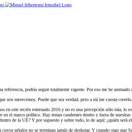
na referencia, podría seguir totalmente vigente. Por eso me he animado a
 que nos merecemos. Puede que sea verdad, pero a mí me cuesta creerlo
cios en este recién estrenado 2016 y no es una percepción sólo mía, lo 
re en el marco político. Hay temas candentes dentro y fuera de nuestras
entro de la UE? Y por supuesto y sobre todo, lo de aquí: ¿quién será 
 cuyos pétalos no se terminan jamás de deshojar. Y cuando oigo que Sá