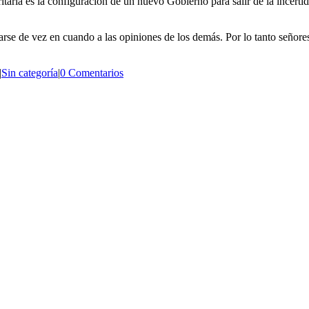
ria es la configuración de un nuevo Gobierno para salir de la incertidu
se de vez en cuando a las opiniones de los demás. Por lo tanto señores 
|
Sin categoría
|
0 Comentarios