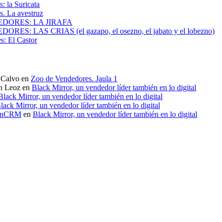
: la Suricata
. La avestruz
DORES: LA JIRAFA
ES: LAS CRIAS (el gazapo, el osezno, el jabato y el lobezno)
s: El Castor
 Calvo
en
Zoo de Vendedores. Jaula 1
n Leoz
en
Black Mirror, un vendedor líder también en lo digital
Black Mirror, un vendedor líder también en lo digital
lack Mirror, un vendedor líder también en lo digital
winCRM
en
Black Mirror, un vendedor líder también en lo digital