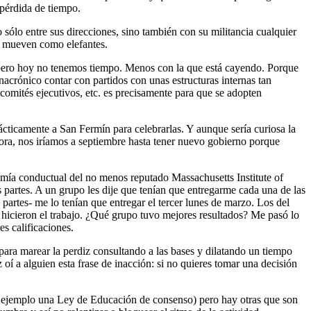
 pérdida de tiempo.
 sólo entre sus direcciones, sino también con su militancia cualquier
e mueven como elefantes.
… pero hoy no tenemos tiempo. Menos con la que está cayendo. Porque
crónico contar con partidos con unas estructuras internas tan
 comités ejecutivos, etc. es precisamente para que se adopten
ticamente a San Fermín para celebrarlas. Y aunque sería curiosa la
ahora, nos iríamos a septiembre hasta tener nuevo gobierno porque
ía conductual del no menos reputado Massachusetts Institute of
s partes. A un grupo les dije que tenían que entregarme cada una de las
es partes- me lo tenían que entregar el tercer lunes de marzo. Los del
 hicieron el trabajo. ¿Qué grupo tuvo mejores resultados? Me pasó lo
es calificaciones.
 para marear la perdiz consultando a las bases y dilatando un tiempo
í a alguien esta frase de inacción: si no quieres tomar una decisión
r ejemplo una Ley de Educación de consenso) pero hay otras que son