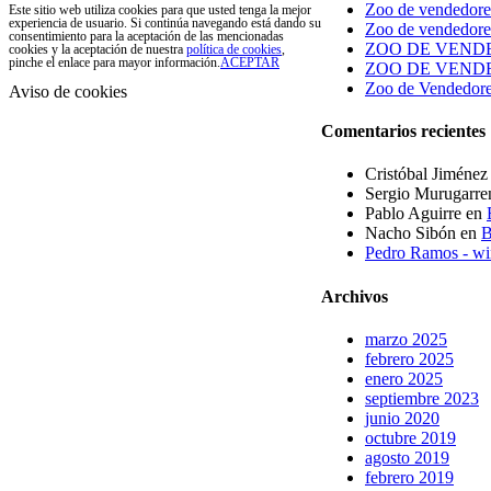
Zoo de vendedores
Este sitio web utiliza cookies para que usted tenga la mejor
experiencia de usuario. Si continúa navegando está dando su
Zoo de vendedores
consentimiento para la aceptación de las mencionadas
ZOO DE VENDE
cookies y la aceptación de nuestra
política de cookies
,
pinche el enlace para mayor información.
ACEPTAR
ZOO DE VENDEDOR
Zoo de Vendedore
Aviso de cookies
Comentarios recientes
Cristóbal Jiménez
Sergio Murugarre
Pablo Aguirre
en
Nacho Sibón
en
B
Pedro Ramos - 
Archivos
marzo 2025
febrero 2025
enero 2025
septiembre 2023
junio 2020
octubre 2019
agosto 2019
febrero 2019