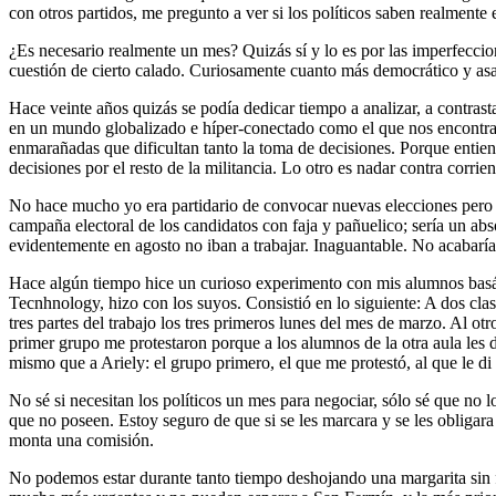
con otros partidos, me pregunto a ver si los políticos saben realmente
¿Es necesario realmente un mes? Quizás sí y lo es por las imperfeccion
cuestión de cierto calado. Curiosamente cuanto más democrático y as
Hace veinte años quizás se podía dedicar tiempo a analizar, a contra
en un mundo globalizado e híper-conectado como el que nos encontramo
enmarañadas que dificultan tanto la toma de decisiones. Porque entiend
decisiones por el resto de la militancia. Lo otro es nadar contra corrie
No hace mucho yo era partidario de convocar nuevas elecciones pero 
campaña electoral de los candidatos con faja y pañuelico; sería un abs
evidentemente en agosto no iban a trabajar. Inaguantable. No acabarí
Hace algún tiempo hice un curioso experimento con mis alumnos basá
Tecnhnology, hizo con los suyos. Consistió en lo siguiente: A dos clas
tres partes del trabajo los tres primeros lunes del mes de marzo. Al otr
primer grupo me protestaron porque a los alumnos de la otra aula les 
mismo que a Ariely: el grupo primero, el que me protestó, al que le di
No sé si necesitan los políticos un mes para negociar, sólo sé que no 
que no poseen. Estoy seguro de que si se les marcara y se les obligar
monta una comisión.
No podemos estar durante tanto tiempo deshojando una margarita sin