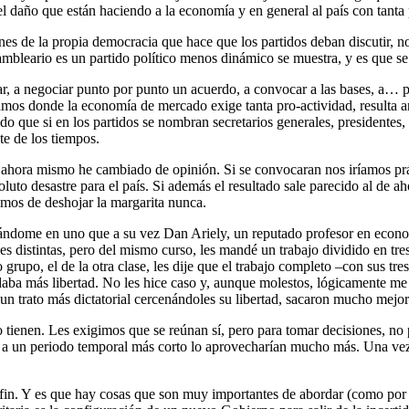
 el daño que están haciendo a la economía y en general al país con tanta
es de la propia democracia que hace que los partidos deban discutir, no
ambleario es un partido político menos dinámico se muestra, y es que s
star, a negociar punto por punto un acuerdo, a convocar a las bases, a
s donde la economía de mercado exige tanta pro-actividad, resulta ana
o que si en los partidos se nombran secretarios generales, presidentes,
nte de los tiempos.
ahora mismo he cambiado de opinión. Si se convocaran nos iríamos prác
oluto desastre para el país. Si además el resultado sale parecido al de 
amos de deshojar la margarita nunca.
ndome en uno que a su vez Dan Ariely, un reputado profesor en econom
es distintas, pero del mismo curso, les mandé un trabajo dividido en tre
o grupo, el de la otra clase, les dije que el trabajo completo –con sus tr
daba más libertad. No les hice caso y, aunque molestos, lógicamente me
 un trato más dictatorial cercenándoles su libertad, sacaron mucho mejor
lo tienen. Les exigimos que se reúnan sí, pero para tomar decisiones, no
a a un periodo temporal más corto lo aprovecharían mucho más. Una vez o
 fin. Y es que hay cosas que son muy importantes de abordar (como po