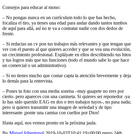
Consejos para educar al mono:
– No pongas nunca en un currículum todo lo que has hecho,
focaliza el tiro, ya tienes una edad para andar dando tantos tumbos
de aquí para allá, así no te va a contratar nadie con dos dedos de
frente.
– Si redactas un cv pon tus trabajos más relevantes y que tengan que
ver con el puesto al que quieres acceder y que se vea una evolución,
un crecimiento profesional. Expláyate en ellos describiendo tus hitos
y tus logros más que tus funciones (todo el mundo sabe lo que hace
un comercial o un administrativo).
– Si no tienes mucho que contar capta la atención brevemente y deja
lo demás para la entrevista.
– Pones tu foto con una media sonrisa –muy guapete no eres por
cierto- pero apareces con una camiseta. Si quieres ser reponedor -ya
lo has sido querido EAG en dos o tres trabajos tuyos-, no pasa nada;
pero si quieres transmitir una imagen de seriedad y de tipo
interesante ¡ponte una camisa con cuellos por Dios!
Hasta aquí, nos vemos pronto en la próxima jaula.
By
Miguel Iribertegui
|
2019-10-03T10:41:19+00:00
enero 24th,