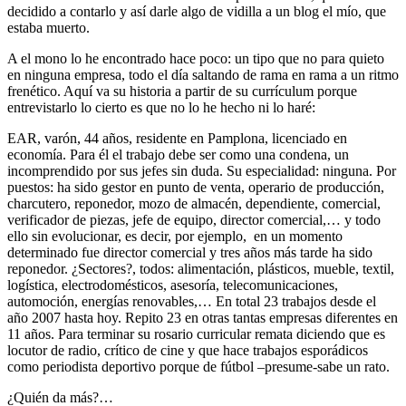
decidido a contarlo y así darle algo de vidilla a un blog el mío, que
estaba muerto.
A el mono lo he encontrado hace poco: un tipo que no para quieto
en ninguna empresa, todo el día saltando de rama en rama a un ritmo
frenético. Aquí va su historia a partir de su currículum porque
entrevistarlo lo cierto es que no lo he hecho ni lo haré:
EAR, varón, 44 años, residente en Pamplona, licenciado en
economía. Para él el trabajo debe ser como una condena, un
incomprendido por sus jefes sin duda. Su especialidad: ninguna. Por
puestos: ha sido gestor en punto de venta, operario de producción,
charcutero, reponedor, mozo de almacén, dependiente, comercial,
verificador de piezas, jefe de equipo, director comercial,… y todo
ello sin evolucionar, es decir, por ejemplo, en un momento
determinado fue director comercial y tres años más tarde ha sido
reponedor. ¿Sectores?, todos: alimentación, plásticos, mueble, textil,
logística, electrodomésticos, asesoría, telecomunicaciones,
automoción, energías renovables,… En total 23 trabajos desde el
año 2007 hasta hoy. Repito 23 en otras tantas empresas diferentes en
11 años. Para terminar su rosario curricular remata diciendo que es
locutor de radio, crítico de cine y que hace trabajos esporádicos
como periodista deportivo porque de fútbol –presume-sabe un rato.
¿Quién da más?…