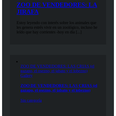
ZOO DE VENDEDORES: LA
JIRAFA
Estoy leyendo con interés sobre los animales que
les genera estrés vivir en un zoológico, incluso he
leído que hay corrientes -hoy en día [...]
ZOO DE VENDEDORES: LAS CRIAS (el
gazapo, el osezno, el jabato y el lobezno)
Gallery
ZOO DE VENDEDORES: LAS CRIAS (el
gazapo, el osezno, el jabato y el lobezno)
Sin categoría