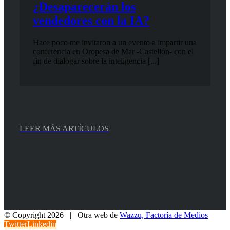
¿Desaparecerán los
vendedores con la IA?
Hace poco me invitaron a un evento a impartir una
conferencia en Oropesa de Mar -Castellón- con el
fin de dialogar sobre la inteligencia [...]
LEER MÁS ARTÍCULOS
© Copyright
2026 | Otra web de
Wazzu, Factoría de Medios
Twitter
Linkedin