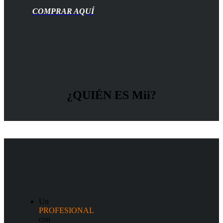
COMPRAR AQUÍ
¿QUIÉN ES Mii?
Un
PROFESIONAL
con