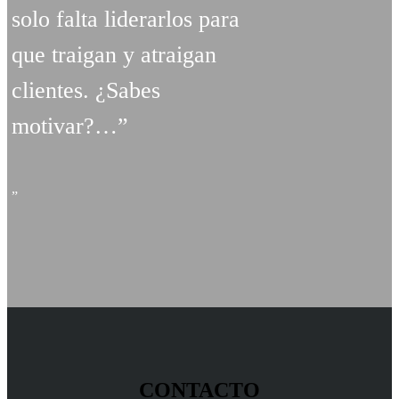
solo falta liderarlos para
que traigan y atraigan
clientes. ¿Sabes
motivar?…”
CONTACTO