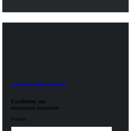
info@migueliribertegui.com
Escríbeme, me
encantará conocerte
Nombre