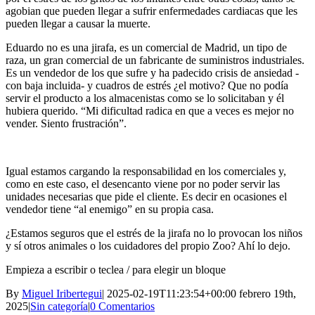
agobian que pueden llegar a sufrir enfermedades cardiacas que les
pueden llegar a causar la muerte.
Eduardo no es una jirafa, es un comercial de Madrid, un tipo de
raza, un gran comercial de un fabricante de suministros industriales.
Es un vendedor de los que sufre y ha padecido crisis de ansiedad -
con baja incluida- y cuadros de estrés ¿el motivo? Que no podía
servir el producto a los almacenistas como se lo solicitaban y él
hubiera querido. “Mi dificultad radica en que a veces es mejor no
vender. Siento frustración”.
Igual estamos cargando la responsabilidad en los comerciales y,
como en este caso, el desencanto viene por no poder servir las
unidades necesarias que pide el cliente. Es decir en ocasiones el
vendedor tiene “al enemigo” en su propia casa.
¿Estamos seguros que el estrés de la jirafa no lo provocan los niños
y sí otros animales o los cuidadores del propio Zoo? Ahí lo dejo.
Empieza a escribir o teclea / para elegir un bloque
By
Miguel Iribertegui
|
2025-02-19T11:23:54+00:00
febrero 19th,
2025
|
Sin categoría
|
0 Comentarios