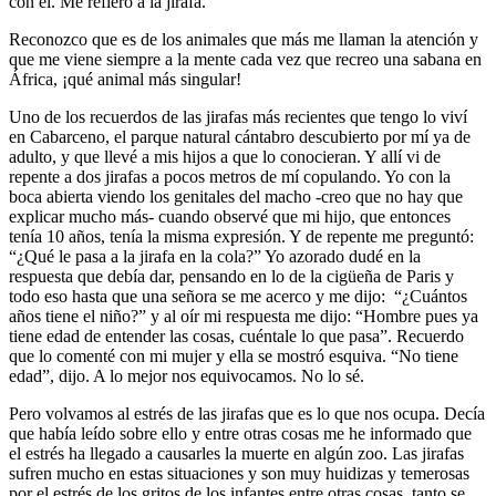
con él. Me refiero a la jirafa.
Reconozco que es de los animales que más me llaman la atención y
que me viene siempre a la mente cada vez que recreo una sabana en
África, ¡qué animal más singular!
Uno de los recuerdos de las jirafas más recientes que tengo lo viví
en Cabarceno, el parque natural cántabro descubierto por mí ya de
adulto, y que llevé a mis hijos a que lo conocieran. Y allí vi de
repente a dos jirafas a pocos metros de mí copulando. Yo con la
boca abierta viendo los genitales del macho -creo que no hay que
explicar mucho más- cuando observé que mi hijo, que entonces
tenía 10 años, tenía la misma expresión. Y de repente me preguntó:
“¿Qué le pasa a la jirafa en la cola?” Yo azorado dudé en la
respuesta que debía dar, pensando en lo de la cigüeña de Paris y
todo eso hasta que una señora se me acerco y me dijo: “¿Cuántos
años tiene el niño?” y al oír mi respuesta me dijo: “Hombre pues ya
tiene edad de entender las cosas, cuéntale lo que pasa”. Recuerdo
que lo comenté con mi mujer y ella se mostró esquiva. “No tiene
edad”, dijo. A lo mejor nos equivocamos. No lo sé.
Pero volvamos al estrés de las jirafas que es lo que nos ocupa. Decía
que había leído sobre ello y entre otras cosas me he informado que
el estrés ha llegado a causarles la muerte en algún zoo. Las jirafas
sufren mucho en estas situaciones y son muy huidizas y temerosas
por el estrés de los gritos de los infantes entre otras cosas, tanto se