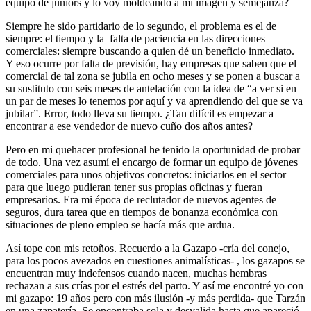
equipo de juniors y lo voy moldeando a mi imagen y semejanza?
Siempre he sido partidario de lo segundo, el problema es el de
siempre: el tiempo y la falta de paciencia en las direcciones
comerciales: siempre buscando a quien dé un beneficio inmediato.
Y eso ocurre por falta de previsión, hay empresas que saben que el
comercial de tal zona se jubila en ocho meses y se ponen a buscar a
su sustituto con seis meses de antelación con la idea de “a ver si en
un par de meses lo tenemos por aquí y va aprendiendo del que se va
jubilar”. Error, todo lleva su tiempo. ¿Tan difícil es empezar a
encontrar a ese vendedor de nuevo cuño dos años antes?
Pero en mi quehacer profesional he tenido la oportunidad de probar
de todo. Una vez asumí el encargo de formar un equipo de jóvenes
comerciales para unos objetivos concretos: iniciarlos en el sector
para que luego pudieran tener sus propias oficinas y fueran
empresarios. Era mi época de reclutador de nuevos agentes de
seguros, dura tarea que en tiempos de bonanza económica con
situaciones de pleno empleo se hacía más que ardua.
Así tope con mis retoños. Recuerdo a la Gazapo -cría del conejo,
para los pocos avezados en cuestiones animalísticas- , los gazapos se
encuentran muy indefensos cuando nacen, muchas hembras
rechazan a sus crías por el estrés del parto. Y así me encontré yo con
mi gazapo: 19 años pero con más ilusión -y más perdida- que Tarzán
en una zapatería. Se encontraba sola y desvalida hasta que apareció