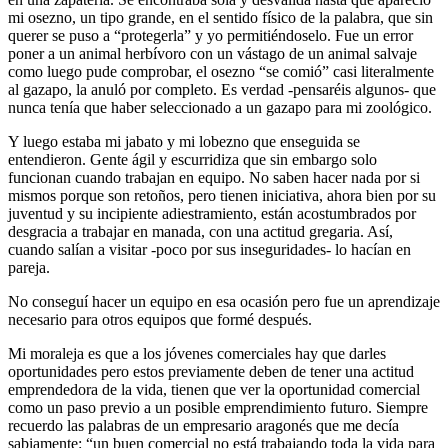
mi osezno, un tipo grande, en el sentido físico de la palabra, que sin
querer se puso a “protegerla” y yo permitiéndoselo. Fue un error
poner a un animal herbívoro con un vástago de un animal salvaje
como luego pude comprobar, el osezno “se comió” casi literalmente
al gazapo, la anuló por completo. Es verdad -pensaréis algunos- que
nunca tenía que haber seleccionado a un gazapo para mi zoológico.
Y luego estaba mi jabato y mi lobezno que enseguida se
entendieron. Gente ágil y escurridiza que sin embargo solo
funcionan cuando trabajan en equipo. No saben hacer nada por si
mismos porque son retoños, pero tienen iniciativa, ahora bien por su
juventud y su incipiente adiestramiento, están acostumbrados por
desgracia a trabajar en manada, con una actitud gregaria. Así,
cuando salían a visitar -poco por sus inseguridades- lo hacían en
pareja.
No conseguí hacer un equipo en esa ocasión pero fue un aprendizaje
necesario para otros equipos que formé después.
Mi moraleja es que a los jóvenes comerciales hay que darles
oportunidades pero estos previamente deben de tener una actitud
emprendedora de la vida, tienen que ver la oportunidad comercial
como un paso previo a un posible emprendimiento futuro. Siempre
recuerdo las palabras de un empresario aragonés que me decía
sabiamente: “un buen comercial no está trabajando toda la vida para