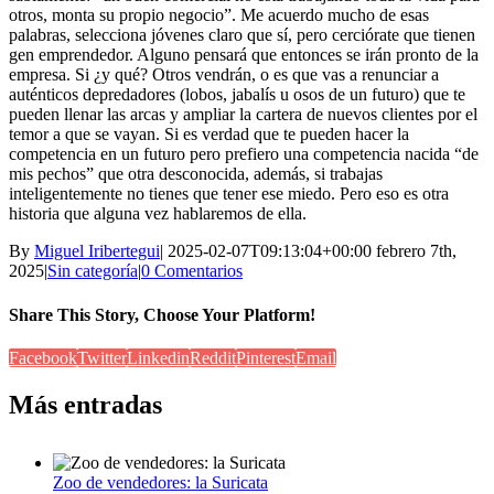
otros, monta su propio negocio”. Me acuerdo mucho de esas
palabras, selecciona jóvenes claro que sí, pero cerciórate que tienen
gen emprendedor. Alguno pensará que entonces se irán pronto de la
empresa. Si ¿y qué? Otros vendrán, o es que vas a renunciar a
auténticos depredadores (lobos, jabalís u osos de un futuro) que te
pueden llenar las arcas y ampliar la cartera de nuevos clientes por el
temor a que se vayan. Si es verdad que te pueden hacer la
competencia en un futuro pero prefiero una competencia nacida “de
mis pechos” que otra desconocida, además, si trabajas
inteligentemente no tienes que tener ese miedo. Pero eso es otra
historia que alguna vez hablaremos de ella.
By
Miguel Iribertegui
|
2025-02-07T09:13:04+00:00
febrero 7th,
2025
|
Sin categoría
|
0 Comentarios
Share This Story, Choose Your Platform!
Facebook
Twitter
Linkedin
Reddit
Pinterest
Email
Más entradas
Zoo de vendedores: la Suricata